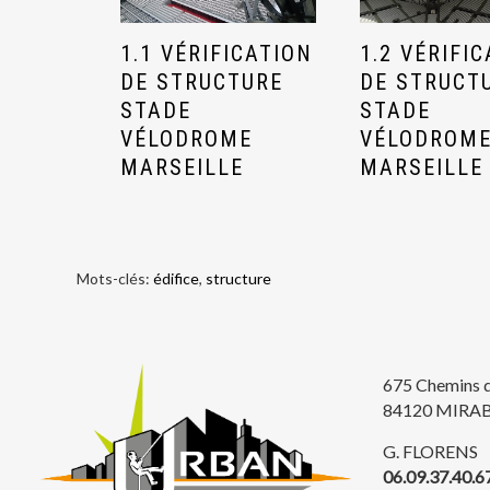
1.1 VÉRIFICATION
1.2 VÉRIFI
DE STRUCTURE
DE STRUCT
STADE
STADE
VÉLODROME
VÉLODROM
MARSEILLE
MARSEILLE
Mots-clés:
édifice
,
structure
675 Chemins 
84120 MIRA
G. FLORENS
06.09.37.40.6