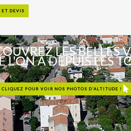
ET DEVIS
OUVREZ LES BELLES 
 L'ON A DEPUIS LES T
CLIQUEZ POUR VOIR NOS PHOTOS D'ALTITUDE !