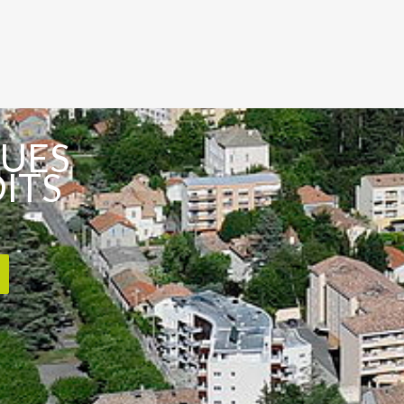
VUES
OITS