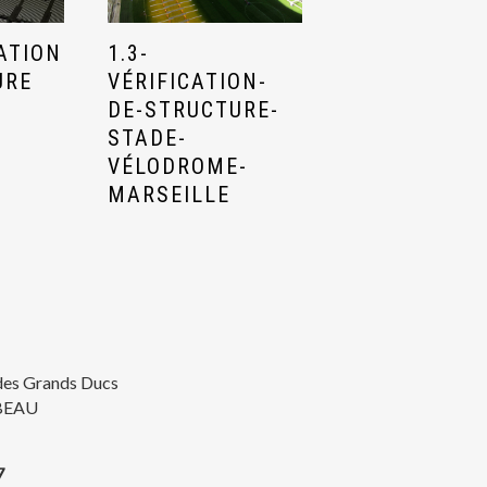
CATION
1.3-
URE
VÉRIFICATION-
DE-STRUCTURE-
E
STADE-
VÉLODROME-
MARSEILLE
des Grands Ducs
BEAU
7