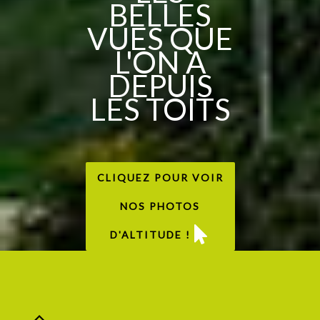
BELLES
VUES QUE
L'ON A
DEPUIS
LES TOITS
CLIQUEZ POUR VOIR
NOS PHOTOS
D'ALTITUDE !