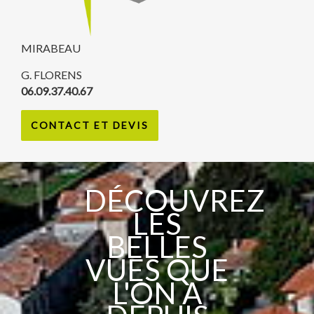
MIRABEAU
G. FLORENS
06.09.37.40.67
CONTACT ET DEVIS
DÉCOUVREZ
LES
BELLES
VUES QUE
L'ON A