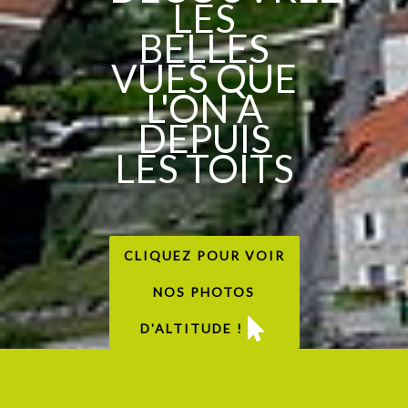
LES
BELLES
VUES QUE
L'ON A
DEPUIS
LES TOITS
CLIQUEZ POUR VOIR
NOS PHOTOS
D'ALTITUDE !