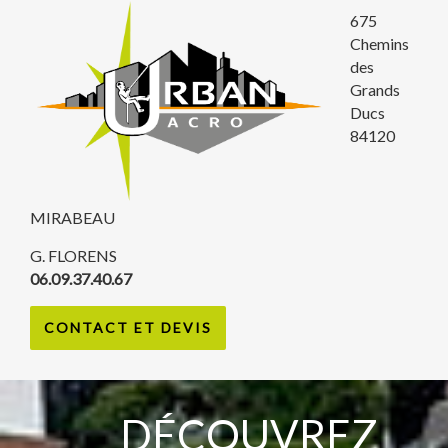
675
Chemins
des
Grands
Ducs
84120
MIRABEAU
G. FLORENS
06.09.37.40.67
CONTACT ET DEVIS
DÉCOUVREZ