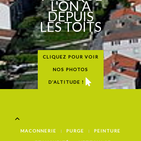
L'ON A
DEPUIS
LES TOITS
CLIQUEZ POUR VOIR
NOS PHOTOS
D'ALTITUDE !
MACONNERIE
PURGE
PEINTURE