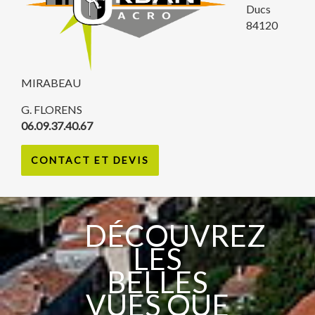
Ducs
84120
MIRABEAU
G. FLORENS
06.09.37.40.67
CONTACT ET DEVIS
DÉCOUVREZ
LES
BELLES
VUES QUE