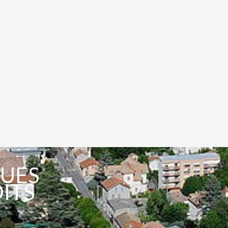
VUES
OITS