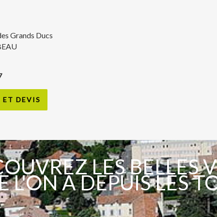
des Grands Ducs
BEAU
7
ET DEVIS
OUVREZ LES BELLES 
 L'ON A DEPUIS LES T