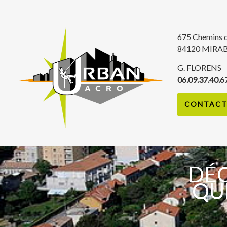
675 Chemins 
84120 MIRA
G. FLORENS
06.09.37.40.6
CONTACT 
DÉC
QUE