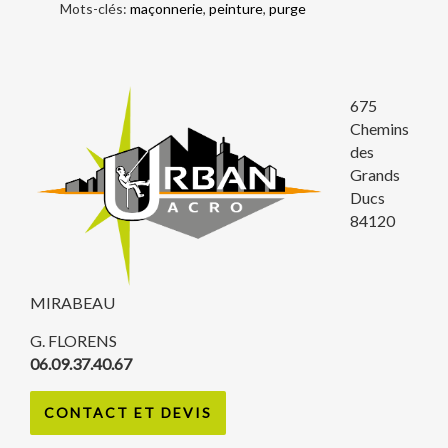
Mots-clés:
maçonnerie
,
peinture
,
purge
675
Chemins
des
Grands
Ducs
84120
MIRABEAU
G. FLORENS
06.09.37.40.67
CONTACT ET DEVIS