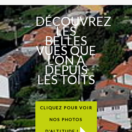
DÉCOUVREZ
LES
BELLES
VUES QUE
L'ON A
DEPUIS
LES TOITS
CLIQUEZ POUR VOIR
NOS PHOTOS
D'ALTITUDE !