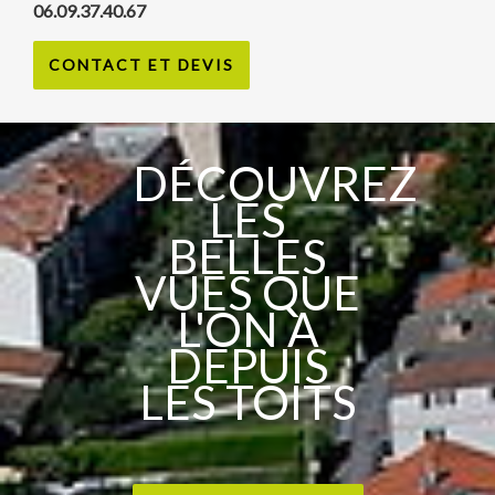
06.09.37.40.67
CONTACT ET DEVIS
DÉCOUVREZ
LES
BELLES
VUES QUE
L'ON A
DEPUIS
LES TOITS