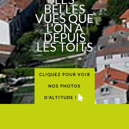
BELLES
VUES QUE
L'ON A
DEPUIS
LES TOITS
CLIQUEZ POUR VOIR
NOS PHOTOS
D'ALTITUDE !