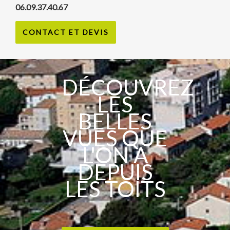
06.09.37.40.67
CONTACT ET DEVIS
DÉCOUVREZ
LES
BELLES
VUES QUE
L'ON A
DEPUIS
LES TOITS