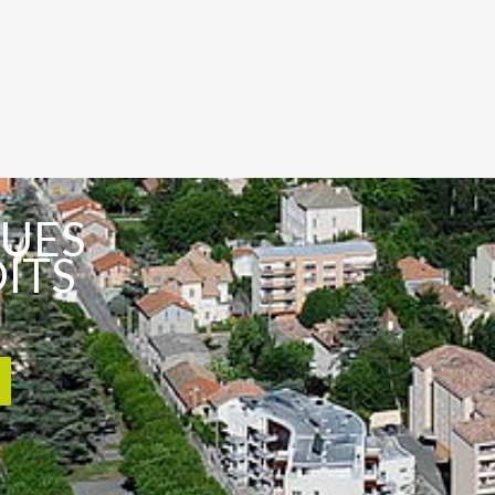
VUES
OITS