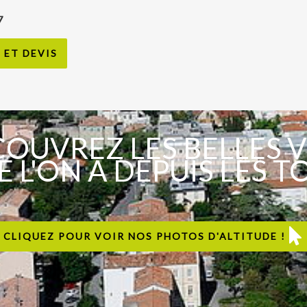
7
ET DEVIS
OUVREZ LES BELLES 
 L'ON A DEPUIS LES T
CLIQUEZ POUR VOIR NOS PHOTOS D'ALTITUDE !