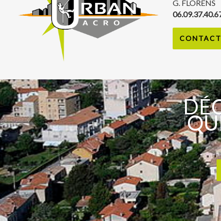
G. FLORENS
06.09.37.40.6
CONTACT 
DÉC
QUE