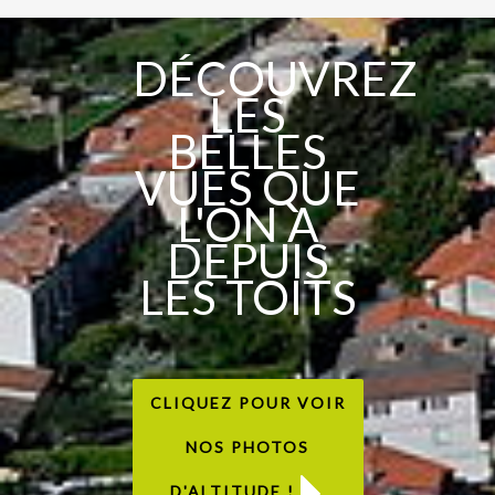
DÉCOUVREZ
LES
BELLES
VUES QUE
L'ON A
DEPUIS
LES TOITS
CLIQUEZ POUR VOIR
NOS PHOTOS
D'ALTITUDE !