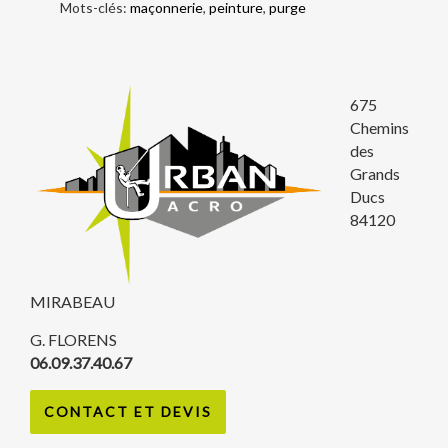
Mots-clés:
maçonnerie
,
peinture
,
purge
675
Chemins
des
Grands
Ducs
84120
MIRABEAU
G. FLORENS
06.09.37.40.67
CONTACT ET DEVIS